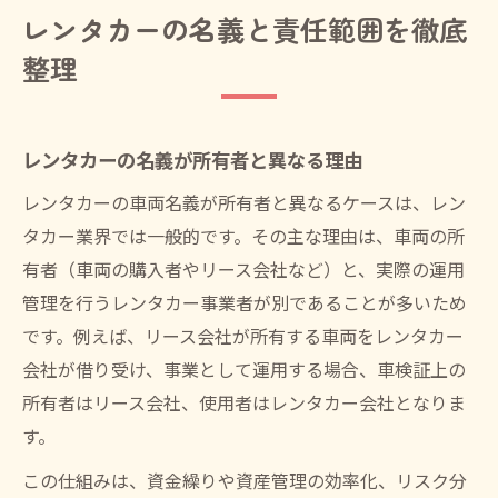
レンタカー契約における責任範囲の明確化
レンタカーの名義と責任範囲を徹底
事業開始時における許可と手続きの要点
整理
レンタカー許可取得の必要書類と流れを解
説
レンタカー開業でよくある手続きの失敗例
レンタカーの名義が所有者と異なる理由
レンタカー事業開始時の許可不要ケースと
レンタカーの車両名義が所有者と異なるケースは、レン
は
タカー業界では一般的です。その主な理由は、車両の所
レンタカー業法違反を防ぐためのポイント
有者（車両の購入者やリース会社など）と、実際の運用
レンタカーの開業一台から始める際の注意
管理を行うレンタカー事業者が別であることが多いため
点
です。例えば、リース会社が所有する車両をレンタカー
会社が借り受け、事業として運用する場合、車検証上の
レンタカーを友人が運転する際の注意点
所有者はリース会社、使用者はレンタカー会社となりま
レンタカーを友達が運転できる条件を整理
す。
複数人でレンタカー利用時の名義注意点
この仕組みは、資金繰りや資産管理の効率化、リスク分
レンタカー契約時の運転者登録とその義務