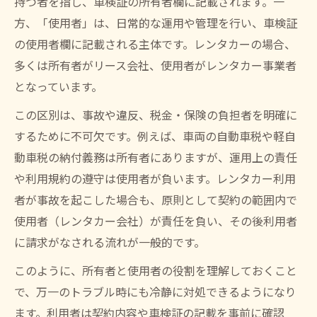
持つ者を指し、車検証の所有者欄に記載されます。一
方、「使用者」は、日常的な運用や管理を行い、車検証
事故時のレンタカー契約者と運転者の責任
の使用者欄に記載される主体です。レンタカーの場合、
レンタカー事故での保険適用範囲の確認
多くは所有者がリース会社、使用者がレンタカー事業者
レンタカー利用時に必要な事故対応手順
となっています。
レンタカー事故発生時の名義確認ポイント
この区別は、事故や違反、税金・保険の負担者を明確に
権利義務の流れから安全運用までを学ぶ
するために不可欠です。例えば、車両の自動車税や軽自
レンタカーの権利義務を一連の流れで整理
動車税の納付義務は所有者にありますが、運用上の責任
レンタカー運用リスクを事前に防ぐ方法
や利用規約の遵守は使用者が負います。レンタカー利用
レンタカー事業で安全運用するための必須
者が事故を起こした場合も、原則として契約の範囲内で
知識
使用者（レンタカー会社）が責任を負い、その後利用者
実務で役立つレンタカーの権利義務チェッ
に請求がなされる流れが一般的です。
ク
このように、所有者と使用者の役割を理解しておくこと
レンタカー利用前の権利義務確認の重要性
で、万一のトラブル時にも冷静に対処できるようになり
ます。利用者は契約内容や車検証の記載を事前に確認