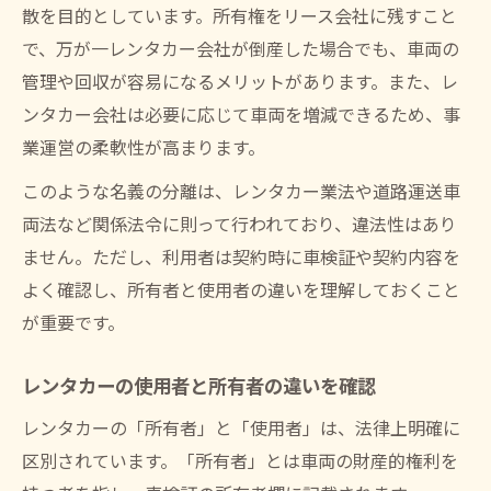
散を目的としています。所有権をリース会社に残すこと
友人運転時のレンタカー保険補償範囲の確
で、万が一レンタカー会社が倒産した場合でも、車両の
認
管理や回収が容易になるメリットがあります。また、レ
運転交代時に必要なレンタカーの手続き
ンタカー会社は必要に応じて車両を増減できるため、事
無許可運用のリスクと違反時の対応策
業運営の柔軟性が高まります。
レンタカー無許可営業による罰則リスクの
このような名義の分離は、レンタカー業法や道路運送車
把握
両法など関係法令に則って行われており、違法性はあり
レンタカー業法違反で起こる主なトラブル
ません。ただし、利用者は契約時に車検証や契約内容を
例
よく確認し、所有者と使用者の違いを理解しておくこと
レンタカー開業で無許可運用を避けるポイ
が重要です。
ント
レンタカー事業違反時の正しい対応方法
レンタカーの使用者と所有者の違いを確認
レンタカー許可不要な場合と注意すべき点
レンタカーの「所有者」と「使用者」は、法律上明確に
事故発生時に求められる責任と費用負担
区別されています。「所有者」とは車両の財産的権利を
レンタカー事故時の費用負担は誰になるか