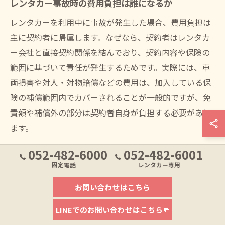
レンタカー事故時の費用負担は誰になるか
レンタカーを利用中に事故が発生した場合、費用負担は
主に契約者に帰属します。なぜなら、契約者はレンタカ
ー会社と直接契約関係を結んでおり、契約内容や保険の
範囲に基づいて責任が発生するためです。実際には、車
両損害や対人・対物賠償などの費用は、加入している保
険の補償範囲内でカバーされることが一般的ですが、免
責額や補償外の部分は契約者自身が負担する必要があり
ます。
また、契約者以外の第三者が運転していた場合でも、契
052-482-6000
052-482-6001
約書で運転者として認められていれば保険が適用されま
固定電話
レンタカー専用
すが、無断運転や契約違反があった場合は保険が適用さ
お問い合わせはこちら
れず、全額自己負担となるリスクがあるため注意が必要
です。費用負担のトラブルを避けるためには、契約時に
LINEでのお問い合わせはこちら
補償内容や免責事項を十分に確認し、疑問点は必ず事前