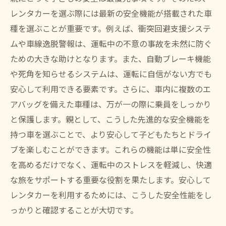
レンタカーを選ぶ際には最新の安全機能が搭載された車
休憩ポイントの計画と設定
種を選ぶことが重要です。例えば、衝突回避支援システ
子ども向けの車内エンタメ準備
ムや車線逸脱警報は、運転中の不意の事故を未然に防ぐ
子どもと一緒に楽しむためのレンタカードライ
ための大きな助けとなります。また、自動ブレーキ機能
ブ計画
や死角を知らせるシステムは、運転に自信がない方でも
観光スポットの事前リサーチ
安心して利用できる要素です。さらに、車内に複数のエ
子どもが楽しめる施設の紹介
アバッグを備えた車種は、万が一の際に乗員をしっかり
ドライブ中の休憩スポット選び
と保護します。親として、こうした先進的な安全機能を
ルート計画と時間配分のポイント
持つ車を選ぶことで、より安心して子どもたちとドライ
ブを楽しむことができます。これらの機能は単に安全性
アクティビティのプランニング
を高めるだけでなく、運転中のストレスを軽減し、快適
思い出を残すための工夫
な旅をサポートする重要な役割を果たします。安心して
レンタカーを利用するためには、こうした安全性能をし
っかりと確認することが大切です。