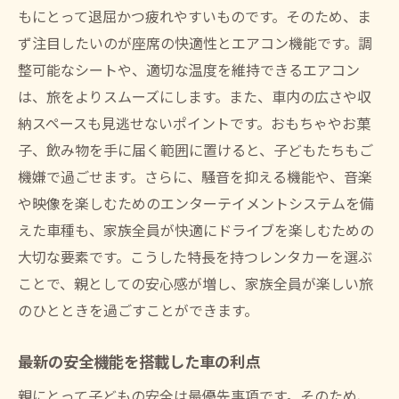
事故時の手続きと保険の適用
もにとって退屈かつ疲れやすいものです。そのため、ま
家族旅行に最適なレンタカープランの見つけ方
ず注目したいのが座席の快適性とエアコン機能です。調
長期利用にお得なプランの探し方
整可能なシートや、適切な温度を維持できるエアコン
季節やイベントに合わせた選択
は、旅をよりスムーズにします。また、車内の広さや収
納スペースも見逃せないポイントです。おもちゃやお菓
予約時に利用できる割引情報
子、飲み物を手に届く範囲に置けると、子どもたちもご
プランに含まれるサービスの確認
機嫌で過ごせます。さらに、騒音を抑える機能や、音楽
家族での旅行に必要なオプション
や映像を楽しむためのエンターテイメントシステムを備
予約変更やキャンセルポリシーの確認
えた車種も、家族全員が快適にドライブを楽しむための
レンタカー利用で家族の安全を確保するための
大切な要素です。こうした特長を持つレンタカーを選ぶ
準備
ことで、親としての安心感が増し、家族全員が楽しい旅
出発前の車両チェックポイント
のひとときを過ごすことができます。
レンタカーの引渡し時に確認する事項
最新の安全機能を搭載した車の利点
緊急時の連絡先と手続き方法
道中の安全運転の心がけ
親にとって子どもの安全は最優先事項です。そのため、