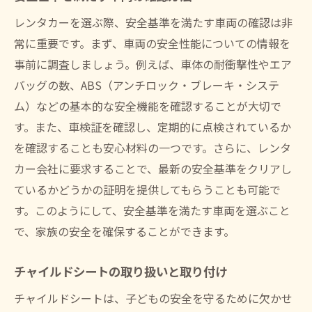
保険の取り扱いと対応の確認
レンタカーを選ぶ際、安全基準を満たす車両の確認は非
プランの柔軟性と追加オプション
常に重要です。まず、車両の安全性能についての情報を
事前に調査しましょう。例えば、車体の耐衝撃性やエア
利用者サポートの充実度を見るポイント
バッグの数、ABS（アンチロック・ブレーキ・システ
料金設定の明確さと透明性
ム）などの基本的な安全機能を確認することが大切で
安心のドライブを実現するレンタカー保険の選
す。また、車検証を確認し、定期的に点検されているか
び方
を確認することも安心材料の一つです。さらに、レンタ
基本保険と追加保険の違い
カー会社に要求することで、最新の安全基準をクリアし
対人・対物賠償の重要性
ているかどうかの証明を提供してもらうことも可能で
免責額を抑えるための方法
す。このようにして、安全基準を満たす車両を選ぶこと
補償範囲が広いプランを選ぶ利点
で、家族の安全を確保することができます。
事故対応サービスの充実度
チャイルドシートの取り扱いと取り付け
保険適用時の手続き方法
チャイルドシートは、子どもの安全を守るために欠かせ
子どもがいる家庭に最適なレンタカー車種とは