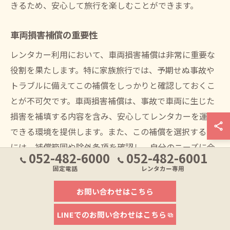
きるため、安心して旅行を楽しむことができます。
車両損害補償の重要性
レンタカー利用において、車両損害補償は非常に重要な
役割を果たします。特に家族旅行では、予期せぬ事故や
トラブルに備えてこの補償をしっかりと確認しておくこ
とが不可欠です。車両損害補償は、事故で車両に生じた
損害を補填する内容を含み、安心してレンタカーを運転
できる環境を提供します。また、この補償を選択する際
には、補償範囲や除外条項を確認し、自分のニーズに合
052-482-6000
052-482-6001
ったプランを選ぶことが重要です。適切な補償を選ぶこ
固定電話
レンタカー専用
とで、事故時の経済的なリスクを最小限に抑え、家族が
お問い合わせはこちら
安心して過ごせる時間を確保することができます。
LINEでのお問い合わせはこちら
保険契約時の注意点