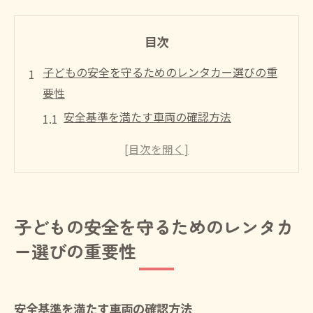
目次
子どもの安全を守るためのレンタカー選びの重
要性
安全基準を満たす車両の確認方法
チャイルドシートの取り扱いと取り付け
車内環境が快適な車種を選ぶ理由
最新の安全機能を搭載した車の利点
レンタカーを利用する際の安全対策
子どもの安全を守るためのレンタカ
安心できる旅行のための準備
ー選びの重要性
信頼できるレンタカー会社を選ぶポイント
会社の評判とレビューの確認方法
長年の運営実績がある会社を選ぶ理由
安全基準を満たす車両の確認方法