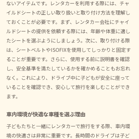
ないアイテムです。レンタカーを利用する際には、チャ
ファミリー向けの人気車種の特徴
イルドシートの正しい取り扱いと取り付け方法を理解し
ミニバンのメリットとデメリット
ておくことが必要です。まず、レンタカー会社にチャイ
SUVの安全性能と快適性
ルドシートの提供を依頼する際には、年齢や体重に適し
長距離ドライブに適した車両
たシートを選ぶようにしましょう。次に、取り付ける際
荷物が多い場合の車種選び
は、シートベルトやISOFIXを使用してしっかりと固定す
燃費と走行性能のバランス
ることが重要です。さらに、使用する前に説明書を確認
レンタカー利用時に知っておくべき保険の種類
し、安全基準を満たしているかを確かめることもお忘れ
とカバー範囲
なく。これにより、ドライブ中に子どもが安全に座って
いることを確認でき、安心して旅行を楽しむことができ
基本補償の内容とその限界
ます。
オプション保険の種類と選び方
免責補償プランの有効活用法
車内環境が快適な車種を選ぶ理由
車両損害補償の重要性
子どもたちと一緒にレンタカーで旅行をする際、車内環
保険契約時の注意点
境の快適さは非常に重要です。長時間のドライブは子ど